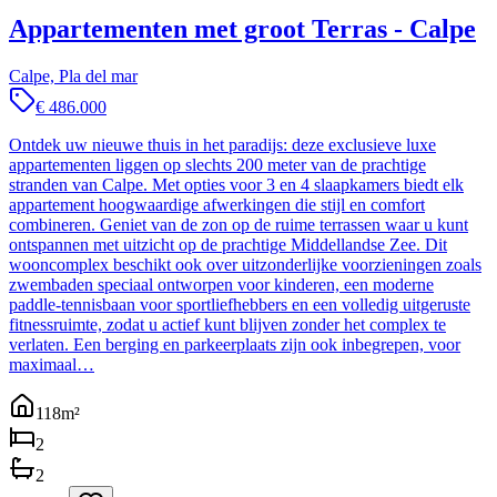
Appartementen met groot Terras - Calpe
Calpe, Pla del mar
€ 486.000
Ontdek uw nieuwe thuis in het paradijs: deze exclusieve luxe
appartementen liggen op slechts 200 meter van de prachtige
stranden van Calpe. Met opties voor 3 en 4 slaapkamers biedt elk
appartement hoogwaardige afwerkingen die stijl en comfort
combineren. Geniet van de zon op de ruime terrassen waar u kunt
ontspannen met uitzicht op de prachtige Middellandse Zee. Dit
wooncomplex beschikt ook over uitzonderlijke voorzieningen zoals
zwembaden speciaal ontworpen voor kinderen, een moderne
paddle-tennisbaan voor sportliefhebbers en een volledig uitgeruste
fitnessruimte, zodat u actief kunt blijven zonder het complex te
verlaten. Een berging en parkeerplaats zijn ook inbegrepen, voor
maximaal…
118
m²
2
2