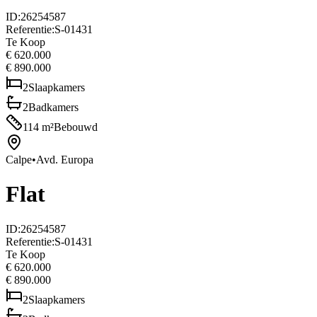
ID
:
26254587
Referentie
:
S-01431
Te Koop
€ 620.000
€ 890.000
2
Slaapkamers
2
Badkamers
114
m²
Bebouwd
Calpe
•
Avd. Europa
Flat
ID
:
26254587
Referentie
:
S-01431
Te Koop
€ 620.000
€ 890.000
2
Slaapkamers