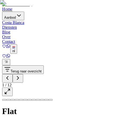
Home
Aanbod
Costa Blanca
Diensten
Blog
Over
Contact
nl
Terug naar overzicht
1
/
12
Flat