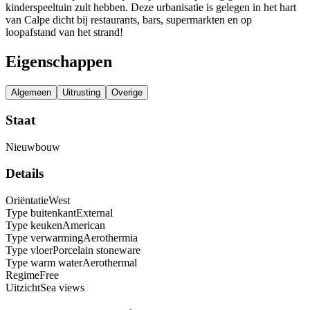
kinderspeeltuin zult hebben. Deze urbanisatie is gelegen in het hart
van Calpe dicht bij restaurants, bars, supermarkten en op
loopafstand van het strand!
Eigenschappen
Algemeen
Uitrusting
Overige
Staat
Nieuwbouw
Details
Oriëntatie
West
Type buitenkant
External
Type keuken
American
Type verwarming
Aerothermia
Type vloer
Porcelain stoneware
Type warm water
Aerothermal
Regime
Free
Uitzicht
Sea views