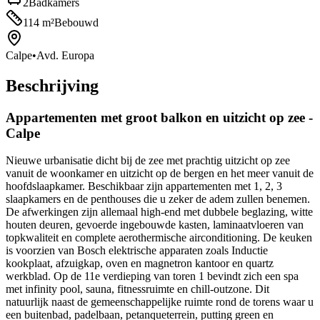
2
Badkamers
114
m²
Bebouwd
Calpe
•
Avd. Europa
Beschrijving
Appartementen met groot balkon en uitzicht op zee -
Calpe
Nieuwe urbanisatie dicht bij de zee met prachtig uitzicht op zee
vanuit de woonkamer en uitzicht op de bergen en het meer vanuit de
hoofdslaapkamer. Beschikbaar zijn appartementen met 1, 2, 3
slaapkamers en de penthouses die u zeker de adem zullen benemen.
De afwerkingen zijn allemaal high-end met dubbele beglazing, witte
houten deuren, gevoerde ingebouwde kasten, laminaatvloeren van
topkwaliteit en complete aerothermische airconditioning. De keuken
is voorzien van Bosch elektrische apparaten zoals Inductie
kookplaat, afzuigkap, oven en magnetron kantoor en quartz
werkblad. Op de 11e verdieping van toren 1 bevindt zich een spa
met infinity pool, sauna, fitnessruimte en chill-outzone. Dit
natuurlijk naast de gemeenschappelijke ruimte rond de torens waar u
een buitenbad, padelbaan, petanqueterrein, putting green en