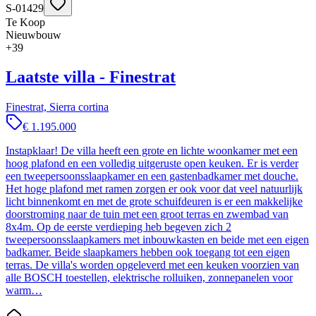
S-01429
Te Koop
Nieuwbouw
+
39
Laatste villa - Finestrat
Finestrat, Sierra cortina
€ 1.195.000
Instapklaar! De villa heeft een grote en lichte woonkamer met een
hoog plafond en een volledig uitgeruste open keuken. Er is verder
een tweepersoonsslaapkamer en een gastenbadkamer met douche.
Het hoge plafond met ramen zorgen er ook voor dat veel natuurlijk
licht binnenkomt en met de grote schuifdeuren is er een makkelijke
doorstroming naar de tuin met een groot terras en zwembad van
8x4m. Op de eerste verdieping heb begeven zich 2
tweepersoonsslaapkamers met inbouwkasten en beide met een eigen
badkamer. Beide slaapkamers hebben ook toegang tot een eigen
terras. De villa's worden opgeleverd met een keuken voorzien van
alle BOSCH toestellen, elektrische rolluiken, zonnepanelen voor
warm…