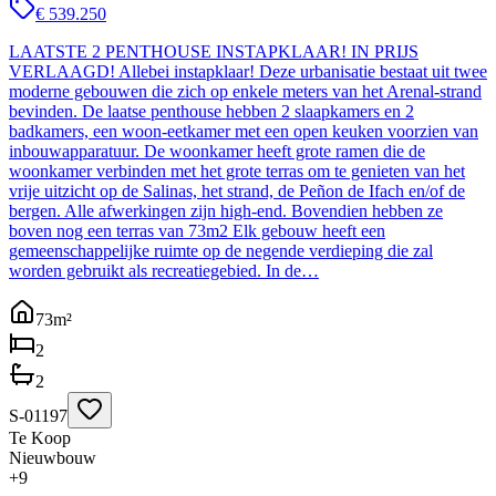
€ 539.250
LAATSTE 2 PENTHOUSE INSTAPKLAAR! IN PRIJS
VERLAAGD! Allebei instapklaar! Deze urbanisatie bestaat uit twee
moderne gebouwen die zich op enkele meters van het Arenal-strand
bevinden. De laatse penthouse hebben 2 slaapkamers en 2
badkamers, een woon-eetkamer met een open keuken voorzien van
inbouwapparatuur. De woonkamer heeft grote ramen die de
woonkamer verbinden met het grote terras om te genieten van het
vrije uitzicht op de Salinas, het strand, de Peñon de Ifach en/of de
bergen. Alle afwerkingen zijn high-end. Bovendien hebben ze
boven nog een terras van 73m2 Elk gebouw heeft een
gemeenschappelijke ruimte op de negende verdieping die zal
worden gebruikt als recreatiegebied. In de…
73
m²
2
2
S-01197
Te Koop
Nieuwbouw
+
9