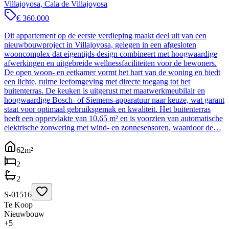
Villajoyosa, Cala de Villajoyosa
€ 360.000
Dit appartement op de eerste verdieping maakt deel uit van een
nieuwbouwproject in Villajoyosa, gelegen in een afgesloten
wooncomplex dat eigentijds design combineert met hoogwaardige
afwerkingen en uitgebreide wellnessfaciliteiten voor de bewoners.
De open woon- en eetkamer vormt het hart van de woning en biedt
een lichte, ruime leefomgeving met directe toegang tot het
buitenterras. De keuken is uitgerust met maatwerkmeubilair en
hoogwaardige Bosch- of Siemens-apparatuur naar keuze, wat garant
staat voor optimaal gebruiksgemak en kwaliteit. Het buitenterras
heeft een oppervlakte van 10,65 m² en is voorzien van automatische
elektrische zonwering met wind- en zonnesensoren, waardoor de…
62
m²
2
2
S-01516
Te Koop
Nieuwbouw
+
5