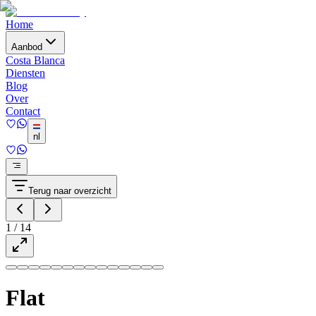
Home
Aanbod
Costa Blanca
Diensten
Blog
Over
Contact
nl
Terug naar overzicht
1
/
14
Flat