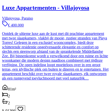
Luxe Appartementen - Villajoyosa
Villajoyosa, Paraiso
€ 400.000
Ontdek de ultieme luxe aan de kust met dit prachtige appartement
met twee slaapkamers, vlakbij de mooie, rustige stranden van Playa
Torres! Gelegen in een exclusief wooncomplex, biedt deze
schitterende residentie ongeëvenaarde elegantie en comfort op
slechts een steenworp afstand van de sprankelende Middellandse
Zee. Bij binnenkomst wordt u verwelkomd door een ruime en lichte
woonkamer die modern design naadloos combineert met tijdloze
verfijning. De open indeling loopt moeiteloos over in een groot
terras, een idyllische plek om buiten te dineren en te entertainen. Het
appartement beschikt over twee royale slaapkamers, elk ontworpen
als een rustgevend toevluchtsoord met veel natuurlijk…
81
m²
2
2
S-01366