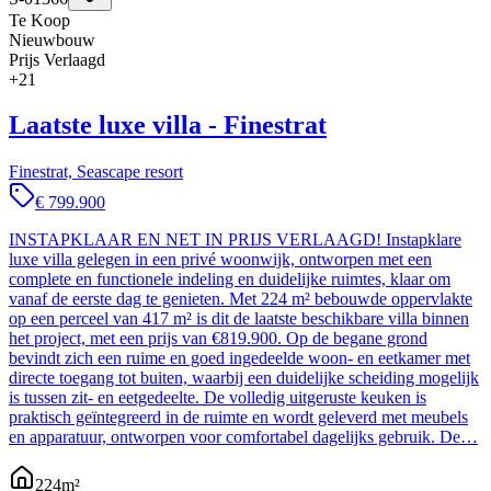
Te Koop
Nieuwbouw
Prijs Verlaagd
+
21
Laatste luxe villa - Finestrat
Finestrat, Seascape resort
€ 799.900
INSTAPKLAAR EN NET IN PRIJS VERLAAGD! Instapklare
luxe villa gelegen in een privé woonwijk, ontworpen met een
complete en functionele indeling en duidelijke ruimtes, klaar om
vanaf de eerste dag te genieten. Met 224 m² bebouwde oppervlakte
op een perceel van 417 m² is dit de laatste beschikbare villa binnen
het project, met een prijs van €819.900. Op de begane grond
bevindt zich een ruime en goed ingedeelde woon- en eetkamer met
directe toegang tot buiten, waarbij een duidelijke scheiding mogelijk
is tussen zit- en eetgedeelte. De volledig uitgeruste keuken is
praktisch geïntegreerd in de ruimte en wordt geleverd met meubels
en apparatuur, ontworpen voor comfortabel dagelijks gebruik. De…
224
m²