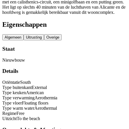
met een calisthenics-circuit, een minigolfbaan en een putting green.
Het ligt op slechts 40 minuten van de luchthaven van Alicante en de
hoofdweg is gemakkelijk bereikbaar vanuit dit wooncomplex.
Eigenschappen
Algemeen
Uitrusting
Overige
Staat
Nieuwbouw
Details
Oriëntatie
South
Type buitenkant
External
Type keuken
American
Type verwarming
Aerothermia
Type vloer
Floating floors
Type warm water
Aerothermal
Regime
Free
Uitzicht
To the beach