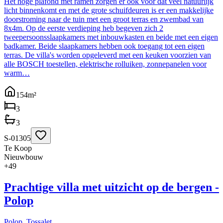
Het hoge plafond met ramen zorgen er ook voor dat veel natuurlijk
licht binnenkomt en met de grote schuifdeuren is er een makkelijke
doorstroming naar de tuin met een groot terras en zwembad van
8x4m. Op de eerste verdieping heb begeven zich 2
tweepersoonsslaapkamers met inbouwkasten en beide met een eigen
badkamer. Beide slaapkamers hebben ook toegang tot een eigen
terras. De villa's worden opgeleverd met een keuken voorzien van
alle BOSCH toestellen, elektrische rolluiken, zonnepanelen voor
warm…
154
m²
3
3
S-01305
Te Koop
Nieuwbouw
+
49
Prachtige villa met uitzicht op de bergen -
Polop
Polop, Tossalet