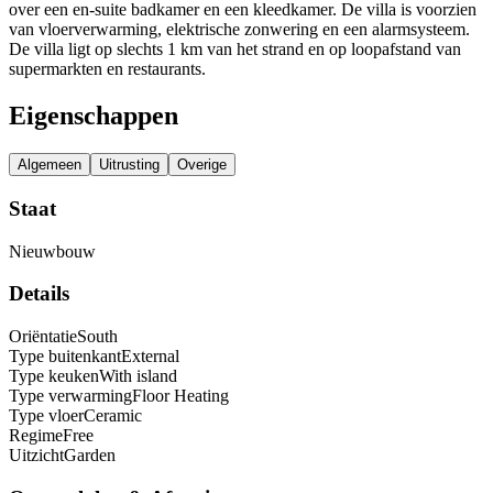
over een en-suite badkamer en een kleedkamer. De villa is voorzien
van vloerverwarming, elektrische zonwering en een alarmsysteem.
De villa ligt op slechts 1 km van het strand en op loopafstand van
supermarkten en restaurants.
Eigenschappen
Algemeen
Uitrusting
Overige
Staat
Nieuwbouw
Details
Oriëntatie
South
Type buitenkant
External
Type keuken
With island
Type verwarming
Floor Heating
Type vloer
Ceramic
Regime
Free
Uitzicht
Garden