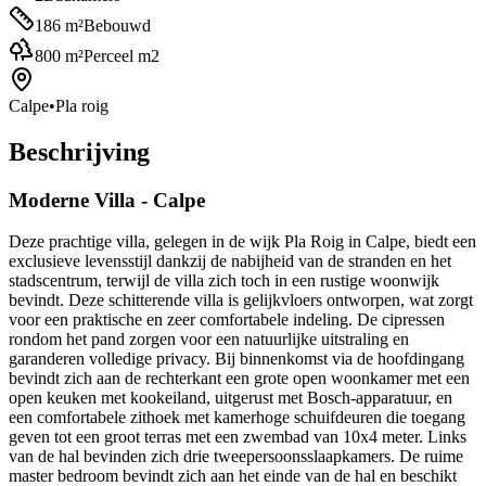
186
m²
Bebouwd
800
m²
Perceel m2
Calpe
•
Pla roig
Beschrijving
Moderne Villa - Calpe
Deze prachtige villa, gelegen in de wijk Pla Roig in Calpe, biedt een
exclusieve levensstijl dankzij de nabijheid van de stranden en het
stadscentrum, terwijl de villa zich toch in een rustige woonwijk
bevindt. Deze schitterende villa is gelijkvloers ontworpen, wat zorgt
voor een praktische en zeer comfortabele indeling. De cipressen
rondom het pand zorgen voor een natuurlijke uitstraling en
garanderen volledige privacy. Bij binnenkomst via de hoofdingang
bevindt zich aan de rechterkant een grote open woonkamer met een
open keuken met kookeiland, uitgerust met Bosch-apparatuur, en
een comfortabele zithoek met kamerhoge schuifdeuren die toegang
geven tot een groot terras met een zwembad van 10x4 meter. Links
van de hal bevinden zich drie tweepersoonsslaapkamers. De ruime
master bedroom bevindt zich aan het einde van de hal en beschikt