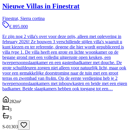
Nieuwe Villas in Finestrat
Finestrat, Sierra cortina
€ 895.000
Er zijn nog 2 villa's over voor deze prijs, alleen met oplevering in
february 2026! Ze bouwen 3 verschillende stijlen villa's waaruit u
kunt kiezen en ter referentie, degene die hier wordt gepubliceerd is
villa type 1. De villa heeft een grote en lichte woonkamer op de
begane grond met een volledig uitgeruste open keuken, een
tweepersoonsslaapkamer en een gastenbadkamer met douche. De
grote schuifdeuren zorgen niet alleen voor natuurlijk licht, maar ook
voor een gemakkelijke doorstroming naar de tuin met een groot
terras en zwembad van 8x4m. Op de eerste verdieping heb je 2
tweepersoonsslaapkamers met inbouwkasten en beide met een eigen
badkamer. Beide slaapkamers hebben ook toegang tot een…
282
m²
3
3
S-01303