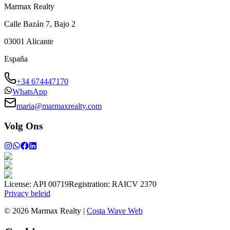
Marmax Realty
Calle Bazán 7, Bajo 2
03001
Alicante
España
+34 674447170
WhatsApp
maria@marmaxrealty.com
Volg Ons
License:
API 00719
Registration:
RAICV 2370
Privacy beleid
©
2026
Marmax Realty
|
Costa Wave Web