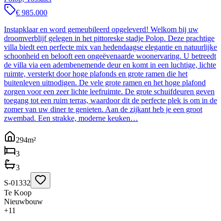
€ 985.000
Instapklaar en word gemeubileerd opgeleverd! Welkom bij uw
droomverblijf gelegen in het pittoreske stadje Polop. Deze prachtige
villa biedt een perfecte mix van hedendaagse elegantie en natuurlijke
schoonheid en belooft een ongeëvenaarde woonervaring. U betreedt
de villa via een adembenemende deur en komt in een luchtige, lichte
ruimte, versterkt door hoge plafonds en grote ramen die het
buitenleven uitnodigen. De vele grote ramen en het hoge plafond
zorgen voor een zeer lichte leefruimte. De grote schuifdeuren geven
toegang tot een ruim terras, waardoor dit de perfecte plek is om in de
zomer van uw diner te genieten. Aan de zijkant heb je een groot
zwembad. Een strakke, moderne keuken…
294
m²
3
3
S-01332
Te Koop
Nieuwbouw
+
11