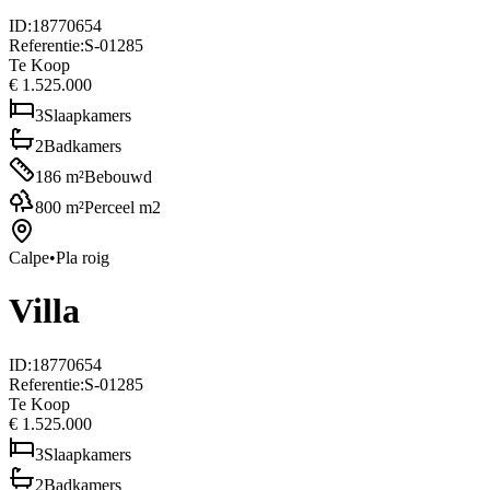
ID
:
18770654
Referentie
:
S-01285
Te Koop
€ 1.525.000
3
Slaapkamers
2
Badkamers
186
m²
Bebouwd
800
m²
Perceel m2
Calpe
•
Pla roig
Villa
ID
:
18770654
Referentie
:
S-01285
Te Koop
€ 1.525.000
3
Slaapkamers
2
Badkamers