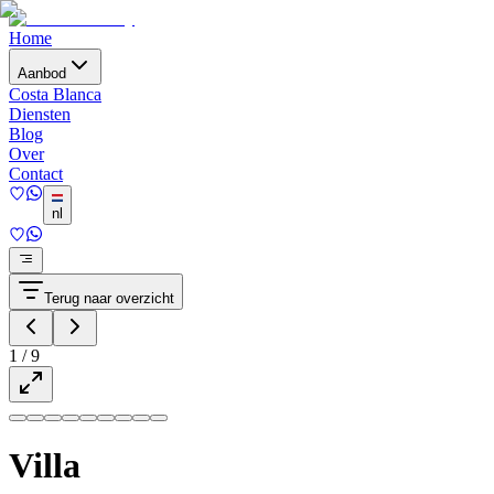
Home
Aanbod
Costa Blanca
Diensten
Blog
Over
Contact
nl
Terug naar overzicht
1
/
9
Villa