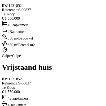
ID
:
11231852
Referentie
:
S-00837
Te Koop
€ 1.550.000
4
Slaapkamers
4
Badkamers
350
m²
Bebouwd
630
m²
Perceel m2
Calpe
•
Calpe
Vrijstaand huis
ID
:
11231852
Referentie
:
S-00837
Te Koop
€ 1.550.000
4
Slaapkamers
4
Badkamers