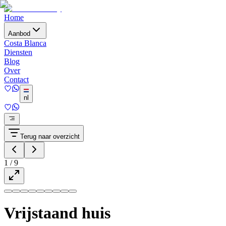
Home
Aanbod
Costa Blanca
Diensten
Blog
Over
Contact
nl
Terug naar overzicht
1
/
9
Vrijstaand huis