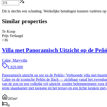
Dit is slechts een schatting. Werkelijke betalingen kunnen variëren o
Similar properties
Te Koop
Prijs Verlaagd
+
36
Villa met Panoramisch Uitzicht op de Peñó
Calpe, Maryvilla
€ 829.000
Panoramisch uitzicht op zee en de Peñón | Verhoogde villa met huur
Calpe en de iconische Peñón de Ifach — zichtbaar vanaf het zwembad,
van de zon en een volledig vrij uitzicht, zonder belemmeringen voo
grote slaapkamer met toegang tot het terras) en een lichte keuken met
265
m²
4