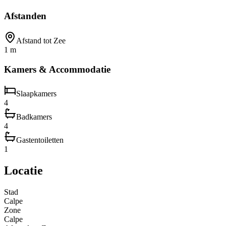
Afstanden
Afstand tot Zee
1 m
Kamers & Accommodatie
Slaapkamers
4
Badkamers
4
Gastentoiletten
1
Locatie
Stad
Calpe
Zone
Calpe