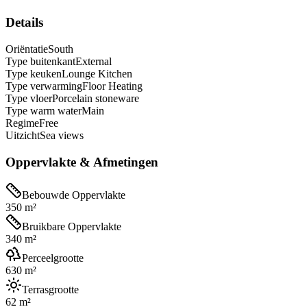
Details
Oriëntatie
South
Type buitenkant
External
Type keuken
Lounge Kitchen
Type verwarming
Floor Heating
Type vloer
Porcelain stoneware
Type warm water
Main
Regime
Free
Uitzicht
Sea views
Oppervlakte & Afmetingen
Bebouwde Oppervlakte
350 m²
Bruikbare Oppervlakte
340 m²
Perceelgrootte
630 m²
Terrasgrootte
62 m²