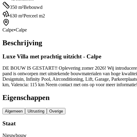
350
m²
Bebouwd
630
m²
Perceel m2
Calpe
•
Calpe
Beschrijving
Luxe Villa met prachtig uitzicht - Calpe
DE BOUW IS GESTART!! Oplevering zomer 2026! Wij introduceren een n
pand is ontworpen met uitstekende bouwmaterialen van hoge kwaliteit.
Designtuin, Infinity Pool, Airconditioning, Lift, Garage, Parkeerplaa
km, Valencia: 115 km Neem contact met ons op voor meer informatie
Eigenschappen
Algemeen
Uitrusting
Overige
Staat
Nieuwbouw