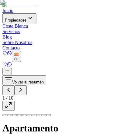
Inicio
Propiedades
Costa Blanca
Servicios
Blog
Sobre Nosotros
Contacto
es
Volver al resumen
1
/
10
Apartamento