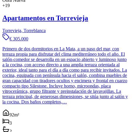
Obra Nueva
+
19
Apartamentos en Torrevieja
Torrevieja, Torreblanca
€ 305.000
Primero de dos dormitorios en La Mata, a un paso del mar, con
terraza propia para disfrutar del clima mediterráneo todo el año. El
salón-comedor se desarrolla en un espacio abierto y luminoso junto
a la cocina, con acceso directo a una amplia terraza orientada al
exterior, ideal tanto para el día a día como para recibir invitados. La
cocina, equipada con península hacia el salón, combina muebles de
gran capacidad con tiradores ocultos y encimera y frontal en cuarzo
compacto tipo Silestone. Incluye horno, microondas, placa
vitrocerámica, grupo filtrante y preinstalación de lavavajillas. La
terraza principal, de generosas dimensiones, se sitúa junto al salón y
la cocina. Dos baños completos,…
92
m²
3
2