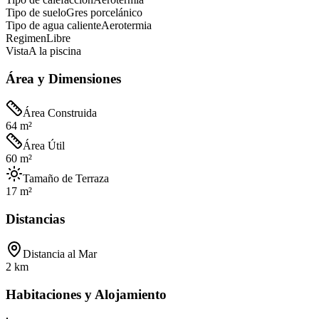
Tipo de suelo
Gres porcelánico
Tipo de agua caliente
Aerotermia
Regimen
Libre
Vista
A la piscina
Área y Dimensiones
Área Construida
64 m²
Área Útil
60 m²
Tamaño de Terraza
17 m²
Distancias
Distancia al Mar
2 km
Habitaciones y Alojamiento