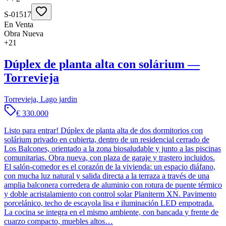
S-01517
En Venta
Obra Nueva
+
21
Dúplex de planta alta con solárium —
Torrevieja
Torrevieja, Lago jardin
€ 330.000
Listo para entrar! Dúplex de planta alta de dos dormitorios con
solárium privado en cubierta, dentro de un residencial cerrado de
Los Balcones, orientado a la zona biosaludable y junto a las piscinas
comunitarias. Obra nueva, con plaza de garaje y trastero incluidos.
El salón-comedor es el corazón de la vivienda: un espacio diáfano,
con mucha luz natural y salida directa a la terraza a través de una
amplia balconera corredera de aluminio con rotura de puente térmico
y doble acristalamiento con control solar Planiterm XN. Pavimento
porcelánico, techo de escayola lisa e iluminación LED empotrada.
La cocina se integra en el mismo ambiente, con bancada y frente de
cuarzo compacto, muebles altos…