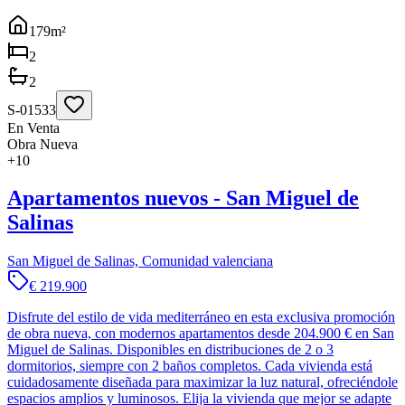
179
m²
2
2
S-01533
En Venta
Obra Nueva
+
10
Apartamentos nuevos - San Miguel de
Salinas
San Miguel de Salinas, Comunidad valenciana
€ 219.900
Disfrute del estilo de vida mediterráneo en esta exclusiva promoción
de obra nueva, con modernos apartamentos desde 204.900 € en San
Miguel de Salinas. Disponibles en distribuciones de 2 o 3
dormitorios, siempre con 2 baños completos. Cada vivienda está
cuidadosamente diseñada para maximizar la luz natural, ofreciéndole
espacios amplios y luminosos. Elija la vivienda que mejor se adapte