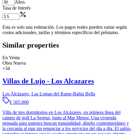
Años
Tasa de Interés
Esta es solo una estimación. Los pagos reales pueden variar según
costos adicionales, tarifas y términos específicos del préstamo.
Similar properties
En Venta
Obra Nueva
+
34
Villas de Lujo - Los Alcazares
Los Alcázares, Las Lomas del Rame-Bahía Bella
€ 565.000
Villa de tres dormitorios en Los Alcázares, en primera línea del
campo de golf La Serena, junto al Mar Menor. Una vivienda
pensada para quienes buscan tranquilidad, diseño contemporáneo y
la cercanía al mar sin renunciar a los servicios del día a día. El salón-
comedor se integra con la cocina americana en un espacio abierto,