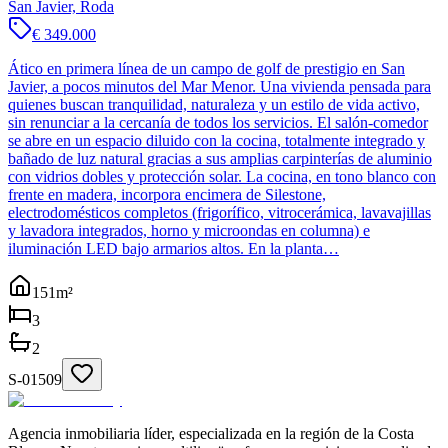
San Javier, Roda
€ 349.000
Ático en primera línea de un campo de golf de prestigio en San
Javier, a pocos minutos del Mar Menor. Una vivienda pensada para
quienes buscan tranquilidad, naturaleza y un estilo de vida activo,
sin renunciar a la cercanía de todos los servicios. El salón-comedor
se abre en un espacio diluido con la cocina, totalmente integrado y
bañado de luz natural gracias a sus amplias carpinterías de aluminio
con vidrios dobles y protección solar. La cocina, en tono blanco con
frente en madera, incorpora encimera de Silestone,
electrodomésticos completos (frigorífico, vitrocerámica, lavavajillas
y lavadora integrados, horno y microondas en columna) e
iluminación LED bajo armarios altos. En la planta…
151
m²
3
2
S-01509
Agencia inmobiliaria líder, especializada en la región de la Costa