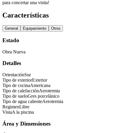
para concertar una visita!
Características
General
Equipamiento
Otros
Estado
Obra Nueva
Detalles
Orientación
Sur
Tipo de exterior
Exterior
Tipo de cocina
Americana
Tipo de calefacción
Aerotermia
Tipo de suelo
Gres porcelánico
Tipo de agua caliente
Aerotermia
Regimen
Libre
Vista
A la piscina
Área y Dimensiones