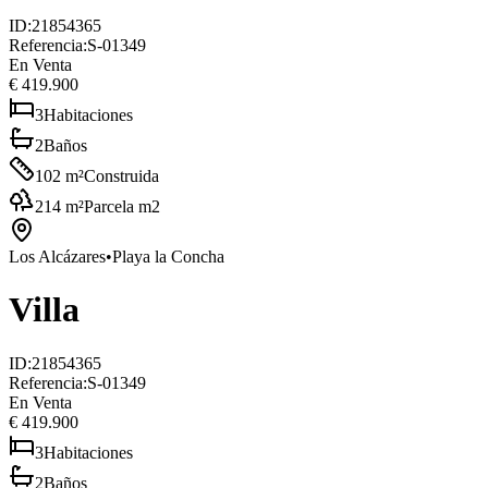
ID
:
21854365
Referencia
:
S-01349
En Venta
€ 419.900
3
Habitaciones
2
Baños
102
m²
Construida
214
m²
Parcela m2
Los Alcázares
•
Playa la Concha
Villa
ID
:
21854365
Referencia
:
S-01349
En Venta
€ 419.900
3
Habitaciones
2
Baños