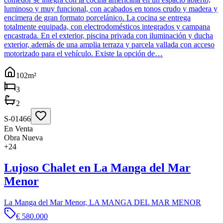
luminoso y muy funcional, con acabados en tonos crudo y madera y
encimera de gran formato porcelánico. La cocina se entrega
totalmente equipada, con electrodomésticos integrados y campana
encastrada. En el exterior, piscina privada con iluminación y ducha
exterior, además de una amplia terraza y parcela vallada con acceso
motorizado para el vehículo. Existe la opción de…
102
m²
3
2
S-01466
En Venta
Obra Nueva
+
24
Lujoso Chalet en La Manga del Mar
Menor
La Manga del Mar Menor, LA MANGA DEL MAR MENOR
€ 580.000