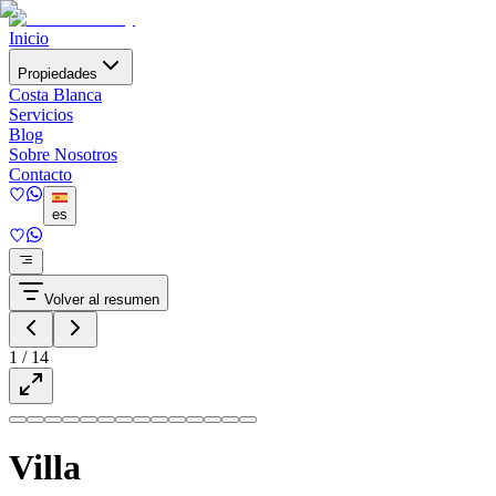
Inicio
Propiedades
Costa Blanca
Servicios
Blog
Sobre Nosotros
Contacto
es
Volver al resumen
1
/
14
Villa