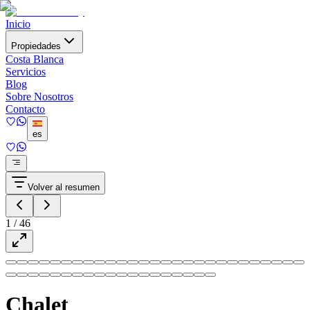
Inicio
Propiedades
Costa Blanca
Servicios
Blog
Sobre Nosotros
Contacto
es
Volver al resumen
1
/
46
Chalet