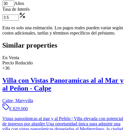
Años
Tasa de Interés
Esta es solo una estimación. Los pagos reales pueden variar según
costos adicionales, tarifas y términos específicos del préstamo.
Similar properties
En Venta
Precio Reducido
+
36
Villa con Vistas Panoramicas al al Mar y
al Peñon - Calpe
Calpe, Maryvilla
€ 829.000
Vistas panorámicas al mar y al Peñón | Villa elevada con potencial
de ingresos por alquiler Una oportunidad única para adquirir una
villa con vistas panorámicas despejadas al Mediterráneo, la ciudad