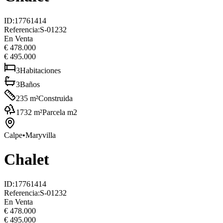
ID
:
17761414
Referencia
:
S-01232
En Venta
€ 478.000
€ 495.000
3
Habitaciones
3
Baños
235
m²
Construida
1732
m²
Parcela m2
Calpe
•
Maryvilla
Chalet
ID
:
17761414
Referencia
:
S-01232
En Venta
€ 478.000
€ 495.000