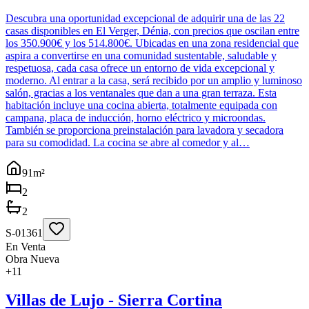
Descubra una oportunidad excepcional de adquirir una de las 22
casas disponibles en El Verger, Dénia, con precios que oscilan entre
los 350.900€ y los 514.800€. Ubicadas en una zona residencial que
aspira a convertirse en una comunidad sustentable, saludable y
respetuosa, cada casa ofrece un entorno de vida excepcional y
moderno. Al entrar a la casa, será recibido por un amplio y luminoso
salón, gracias a los ventanales que dan a una gran terraza. Esta
habitación incluye una cocina abierta, totalmente equipada con
campana, placa de inducción, horno eléctrico y microondas.
También se proporciona preinstalación para lavadora y secadora
para su comodidad. La cocina se abre al comedor y al…
91
m²
2
2
S-01361
En Venta
Obra Nueva
+
11
Villas de Lujo - Sierra Cortina