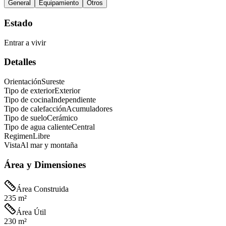
General
Equipamiento
Otros
Estado
Entrar a vivir
Detalles
Orientación
Sureste
Tipo de exterior
Exterior
Tipo de cocina
Independiente
Tipo de calefacción
Acumuladores
Tipo de suelo
Cerámico
Tipo de agua caliente
Central
Regimen
Libre
Vista
Al mar y montaña
Área y Dimensiones
Área Construida
235 m²
Área Útil
230 m²