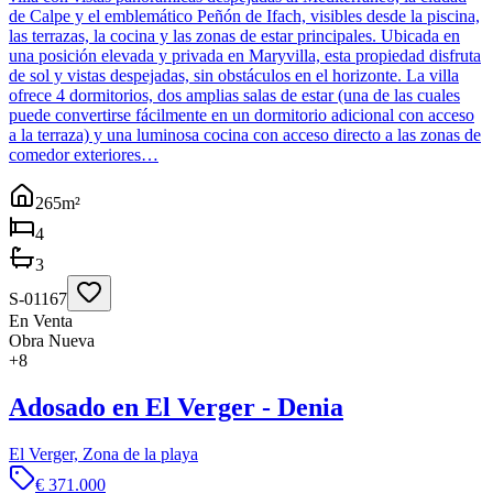
de Calpe y el emblemático Peñón de Ifach, visibles desde la piscina,
las terrazas, la cocina y las zonas de estar principales. Ubicada en
una posición elevada y privada en Maryvilla, esta propiedad disfruta
de sol y vistas despejadas, sin obstáculos en el horizonte. La villa
ofrece 4 dormitorios, dos amplias salas de estar (una de las cuales
puede convertirse fácilmente en un dormitorio adicional con acceso
a la terraza) y una luminosa cocina con acceso directo a las zonas de
comedor exteriores…
265
m²
4
3
S-01167
En Venta
Obra Nueva
+
8
Adosado en El Verger - Denia
El Verger, Zona de la playa
€ 371.000