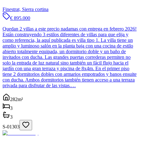
Finestrat, Sierra cortina
€ 895.000
Quedan 2 villas a este precio nadamas con entrega en febrero 2026!
Están construyendo 3 estilos diferentes de villas para que elija y
como referencia, la aquí publicada es villa tipo 1. La villa tiene un
amplio y luminoso salón en la planta baja con una cocina de estilo
abierto totalmente equipada, un dormitorio doble y un baño de
invitados con ducha. Las grandes puertas correderas permiten no
solo la entrada de luz natural sino también un fácil flujo hacia el
jardín con una gran terraza y piscina de 8x4m. En el primer piso
tiene 2 dormitorios dobles con armarios empotrados y banos ensuite
con ducha. Ambos dormitorios también tienen acceso a una terraza
privada para disfrutar de las vistas.…
282
m²
3
3
S-01303