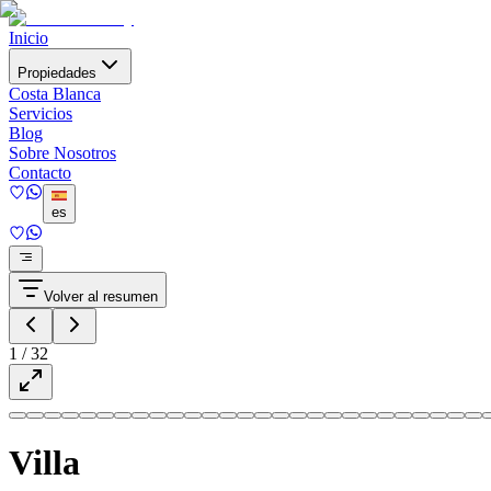
Inicio
Propiedades
Costa Blanca
Servicios
Blog
Sobre Nosotros
Contacto
es
Volver al resumen
1
/
32
Villa