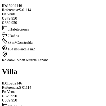
ID
:
15202146
Referencia
:
S-01114
En Venta
€ 379.950
€ 389.950
3
Habitaciones
2
Baños
83
m²
Construida
164
m²
Parcela m2
Roldan
•
Roldan Murcia España
Villa
ID
:
15202146
Referencia
:
S-01114
En Venta
€ 379.950
€ 389.950