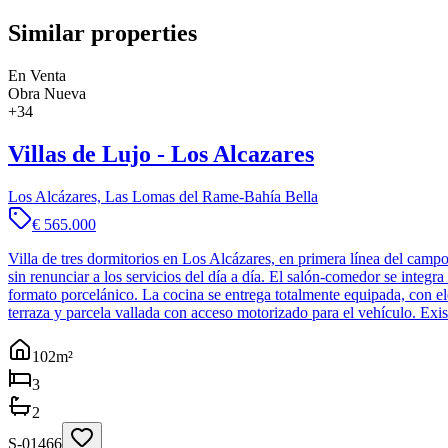
Similar properties
En Venta
Obra Nueva
+
34
Villas de Lujo - Los Alcazares
Los Alcázares, Las Lomas del Rame-Bahía Bella
€ 565.000
Villa de tres dormitorios en Los Alcázares, en primera línea del cam
sin renunciar a los servicios del día a día. El salón-comedor se inte
formato porcelánico. La cocina se entrega totalmente equipada, con e
terraza y parcela vallada con acceso motorizado para el vehículo. Exi
102
m²
3
2
S-01466