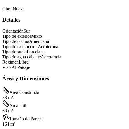
Obra Nueva
Detalles
Orientación
Sur
Tipo de exterior
Mixto
Tipo de cocina
Americana
Tipo de calefacción
Aerotermia
Tipo de suelo
Porcelana
Tipo de agua caliente
Aerotermia
Regimen
Libre
Vista
Al Paisaje
Área y Dimensiones
Área Construida
83 m²
Área Útil
68 m²
Tamaño de Parcela
164 m²