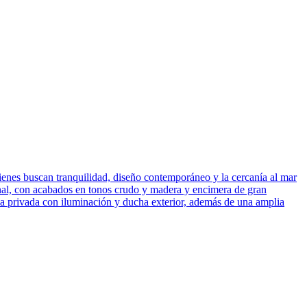
ienes buscan tranquilidad, diseño contemporáneo y la cercanía al mar
ional, con acabados en tonos crudo y madera y encimera de gran
na privada con iluminación y ducha exterior, además de una amplia