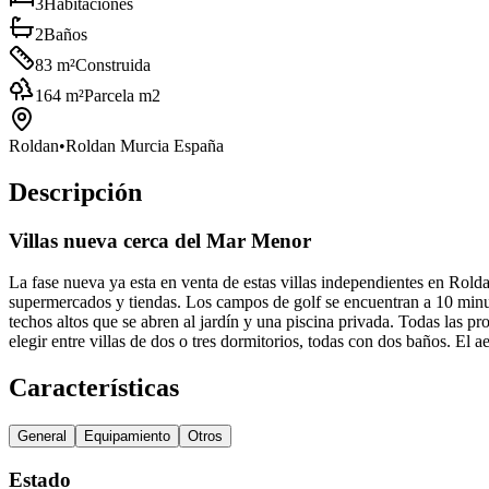
3
Habitaciones
2
Baños
83
m²
Construida
164
m²
Parcela m2
Roldan
•
Roldan Murcia España
Descripción
Villas nueva cerca del Mar Menor
La fase nueva ya esta en venta de estas villas independientes en Rold
supermercados y tiendas. Los campos de golf se encuentran a 10 minut
techos altos que se abren al jardín y una piscina privada. Todas las p
elegir entre villas de dos o tres dormitorios, todas con dos baños. El
Características
General
Equipamiento
Otros
Estado