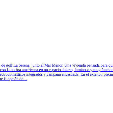
po de golf La Serena, junto al Mar Menor. Una vivienda pensada para qu
gra con la cocina americana en un espacio abierto, luminoso y muy func
lectrodomésticos integrados y campana encastrada. En el exterior, pisci
ste la opción de…